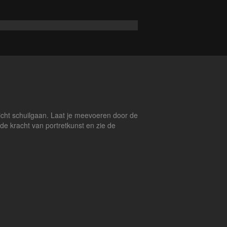
icht schuilgaan. Laat je meevoeren door de
 de kracht van portretkunst en zie de