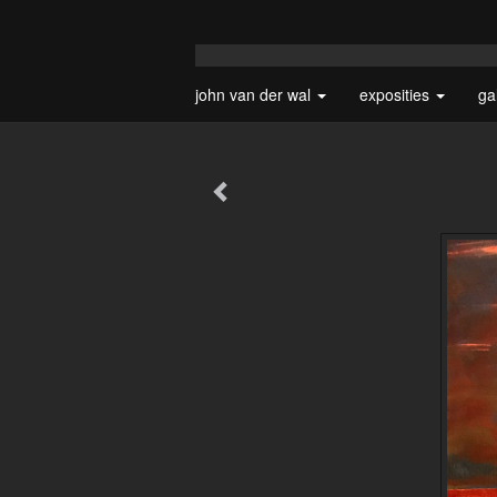
john van der wal
exposities
ga