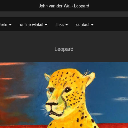
John van der Wal
Leopard
lerie
online winkel
links
contact
Leopard